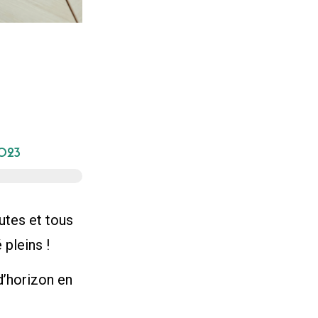
2023
utes et tous
 pleins !
d’horizon en