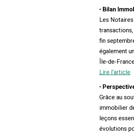
•
Bilan Immob
Les Notaires
transactions,
fin septembre
également un
Île-de-Franc
Lire l’article
•
Perspectiv
Grâce au sout
immobilier de
leçons essent
évolutions p