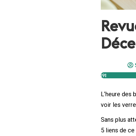
Revue
Déce
19%
L’heure des b
voir les verr
Sans plus at
5 liens de ce