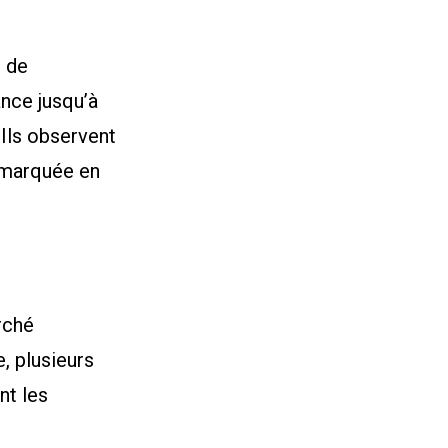
e de
ance jusqu’à
 Ils observent
s marquée en
arché
, plusieurs
nt les