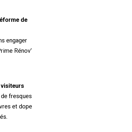
réforme de
ans engager
Prime Rénov’
visiteurs
l de fresques
vres et dope
és.